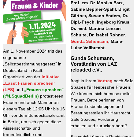
Prof. em. Dr. Monika Barz,
Sabine Beppler-Spahl, Birgit
Gärtner, Susann Enders, Dr.
Dipl.-Psych. Ingeborg Kraus,
Dr. med. Martina Lenzen-
Schulte, Dr. Isabel Rohner,
Gunda Schumann
, Marie-
Luise Vollbrecht.
Am 1. November 2024 tritt das
sogenannte
Gunda Schumann,
„Selbstbestimmungsgesetz“ in
Vorständin von LAZ
reloaded e.V.,
Deutschland in Kraft.
Organisiert von der
Initiative
fragt in ihrem
Vortrag
nach
Safe
„Lasst Frauen sprechen“
Spaces für lesbische Frauen
:
(LFS)
und
„Frauen sprechen“
Wie können sich homosexuelle
(@LSquadBerlin)
protestieren
Frauen, Betreiberinnen von
Frauen und auch Männer an
FrauenLesbenkneipen und
diesem Tag ab 12:05 Uhr bis 16
Beratungsstellen ihr Hausrecht,
Uhr vor dem Bundeskanzleramt
Safe Spaces, Förderung
in Berlin, um sich gegen diese
erhalten und zurückerobern?
wissenschafts‑ und
frauenfeindliche und
Sie spricht über die Rechtslage