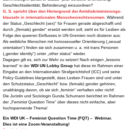
Geschlechtsidentität; Behinderung) einzuordnen?
G. S. spricht über den Hintergrund der Antidiskriminierungs-
klauseln in internationalen Menschenrechtsnormen.
Während
der Status „Geschlecht (sex)“ für Frauen gerade abgeschafft und
durch „(female) gender“ ersetzt werden soll, sieht es für Lesben als
Folge des queeren Einflusses in UN-Gremien noch düsterer aus:
Als weibliche Menschen mit homosexueller Orientierung („sexual
orientation“) finden sie sich zusammen u. a. mit trans Personen
(„gender identity“) unter „other status“ wieder.
Dagegen gilt es, sich zur Wehr zu setzen! Nach einigen „lessons
learned“ in der
WDI UN Lobby Group
hat diese im Rahmen einer
Eingabe an den Internationalen Strafgerichtshof (ICC) und seine
Policy Guidelines klargestellt, dass Lesben Frauen sind und unter
den Schutzstatus „Geschlecht“ bzw. (female) gender gehören,
unabhängig davon, ob sie sich „feminin“ verhalten oder nicht!
Die Juristin und Soziologin Gunda Schumann berichtet im Rahmen
der „Feminist Question Time“ über dieses nicht einfache, aber
hochspannende Thema!
Ein WDI UK – Feminist Question Time (FQT) – Webinar.
Dies ist eine Zoom-Veranstaltung!