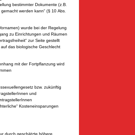
stellung bestimmter Dokumente (z.B.
ft gemacht werden kann“ (§ 10 Abs.
 Vornamen) wurde bei der Regelung
ugang zu Einrichtungen und Räumen
ragsfreiheit“ zur Seite gestellt
 auf das biologische Geschlecht
nhang mit der Fortpflanzung wird
enommen
sexuellengesetz bzw. zukünftig
ragstellerInnen und
tragstellerInnen
„richterliche“ Kosteneinsparungen
nur durch geschätzte höhere