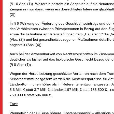
(§ 10 Abs. (1)). Weiterhin besteht ein Anspruch auf die Neuaus
Zeugnisse) nur dann, wenn ein „berechtigtes Interesse glaubha
(2)).
In § 6 (Wirkung der Änderung des Geschlechtseintrags und der
des Verhältnisses zwischen Privatpersonen in Bezug auf den Z
sowie die Teilnahme an Veranstaltungen dem „Hausrecht“ die „Vert
(Abs. (2)) und bei gesundheitsbezogenen Maßnahmen detailliert
abgestellt (Abs. (4)).
Auch bei der Anwendbarkeit von Rechtsvorschriften im Zusamme
deutlicher als bisher auf das biologische Geschlecht Bezug g
(§ 8 Abs. (1)).
Wegen der Heraufsetzung geschätzter Verfahren nach dem Trans
Selbstbestimmungsgesetz werden die Kostenersparnisse für Ant
Länder/Kommunen höher als im Referentenentwurf angesetzt: An
5,6 Mill. € statt 3,7 Mill. €; Länder 1,97 Mill. € statt 183.500 €; 
750.000 € statt 506.000 €.
Fazit
Wenngleich der GE eine höhere „Kostenersparnis“ – allerdings 