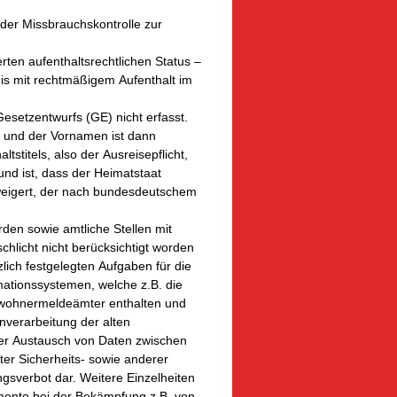
r Missbrauchskontrolle zur
ten aufenthaltsrechtlichen Status –
nis mit rechtmäßigem Aufenthalt im
esetzentwurfs (GE) nicht erfasst.
s und der Vornamen ist dann
stitels, also der Ausreisepflicht,
und ist, dass der Heimatstaat
rweigert, der nach bundesdeutschem
den sowie amtliche Stellen mit
hlicht nicht berücksichtigt worden
zlich festgelegten Aufgaben für die
mationssystemen, welche z.B. die
inwohnermeldeämter enthalten und
verarbeitung der alten
der Austausch von Daten zwischen
ter Sicherheits- sowie anderer
gsverbot dar. Weitere Einzelheiten
umente bei der Bekämpfung z.B. von