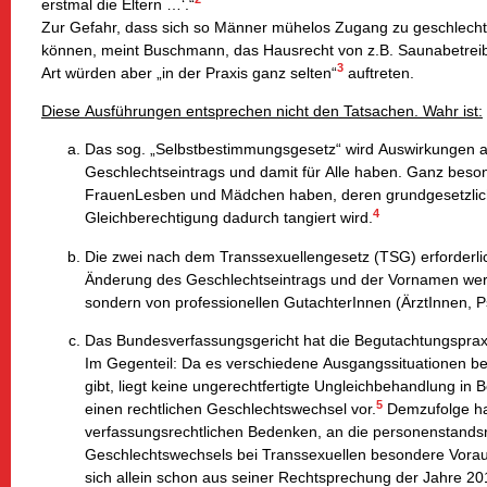
erstmal die Eltern …‘.“
Zur Gefahr, dass sich so Männer mühelos Zugang zu geschlech
können, meint Buschmann, das Hausrecht von z.B. Saunabetreibe
3
Art würden aber „in der Praxis ganz selten“
auftreten.
Diese Ausführungen entsprechen nicht den Tatsachen. Wahr ist:
Das sog. „Selbstbestimmungsgesetz“ wird Auswirkungen a
Geschlechtseintrags und damit für Alle haben. Ganz beso
FrauenLesben und Mädchen haben, deren grundgesetzlich
4
Gleichberechtigung dadurch tangiert wird.
Die zwei nach dem Transsexuellengesetz (TSG) erforderli
Änderung des Geschlechtseintrags und der Vornamen we
sondern von professionellen GutachterInnen (ÄrztInnen, 
Das Bundesverfassungsgericht hat die Begutachtungspraxis
Im Gegenteil: Da es verschiedene Ausgangssituationen bei
gibt, liegt keine ungerechtfertigte Ungleichbehandlung in
5
einen rechtlichen Geschlechtswechsel vor.
Demzufolge ha
verfassungsrechtlichen Bedenken, an die personenstands
Geschlechtswechsels bei Transsexuellen besondere Vorau
sich allein schon aus seiner Rechtsprechung der Jahre 2