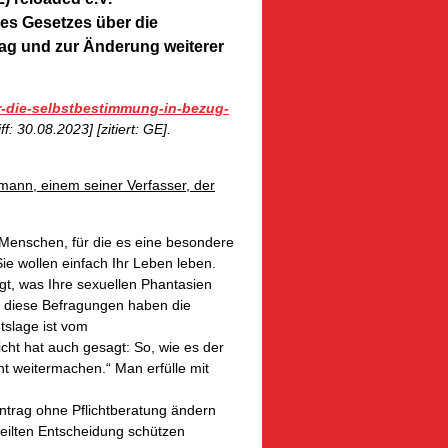
es Gesetzes über die
ag und zur Änderung weiterer
er-die-selbstbestimmung-in-bezug-
ff: 30.08.2023] [zitiert: GE].
ann, einem seiner Verfasser, der
 Menschen, für die es eine besondere
ie wollen einfach Ihr Leben leben.
t, was Ihre sexuellen Phantasien
d diese Befragungen haben die
tslage ist vom
cht hat auch gesagt: So, wie es der
t weitermachen.“ Man erfülle mit
intrag ohne Pflichtberatung ändern
eilten Entscheidung schützen