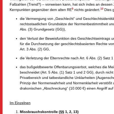
Fallzahlen (Trend?) – vorweisen kann, hat sich indes an dessen 
9
10
Kernpunkten gegenüber dem alten RE
nichts geändert.
Dies g
die Vermengung von „Geschlecht“ und Geschlechtsidentitä
rechtsstaatlichen Grundsätze der Normenbestimmtheit und
Abs. (3) Grundgesetz (GG)),
den Verlust der Beweisfunktion des Geschlechtseintrags u
für die Durchsetzung der geschlechtsbasierten Rechte 
Art. 3 Abs. (2) GG,
die Verletzung der Elternrechte nach Art. 6 Abs. (2) Satz
das bußgeldbewerte Offenbarungsverbot, welches die Mei
beschneidet (Art. 5 Abs. (1) Satz 1 und 2 GG), durch nic
Privatbereich und tatbestandliche Unklarheiten (Augensch
Prinzip der Normenwahrheit und Normenklarheit verstößt un
drakonischen „Abschreckung“ (10.000 €) einen Angriff auf
Im Einzelnen
Missbrauchskontrolle (§§ 1, 2, 13)