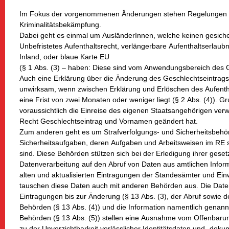
Im Fokus der vorgenommenen Änderungen stehen Regelungen de
Kriminalitätsbekämpfung.
Dabei geht es einmal um AusländerInnen, welche keinen gesicher
Unbefristetes Aufenthaltsrecht, verlängerbare Aufenthaltserlaub
Inland, oder blaue Karte EU
(§ 1 Abs. (3) – haben: Diese sind vom Anwendungsbereich des G
Auch eine Erklärung über die Änderung des Geschlechtseintrag
unwirksam, wenn zwischen Erklärung und Erlöschen des Aufenthalt
eine Frist von zwei Monaten oder weniger liegt (§ 2 Abs. (4)). Gr
voraussichtlich die Einreise des eigenen Staatsangehörigen ve
Recht Geschlechtseintrag und Vornamen geändert hat.
Zum anderen geht es um Strafverfolgungs- und Sicherheitsbehör
Sicherheitsaufgaben, deren Aufgaben und Arbeitsweisen im RE sc
sind. Diese Behörden stützen sich bei der Erledigung ihrer geset
Datenverarbeitung auf den Abruf von Daten aus amtlichen Infor
alten und aktualisierten Eintragungen der Standesämter und E
tauschen diese Daten auch mit anderen Behörden aus. Die Daten
Eintragungen bis zur Änderung (§ 13 Abs. (3), der Abruf sowie 
Behörden (§ 13 Abs. (4)) und die Information namentlich genann
Behörden (§ 13 Abs. (5)) stellen eine Ausnahme vom Offenbarun
zu der Unverzichtbarkeit verlässlicher Identitätsdaten und -dok