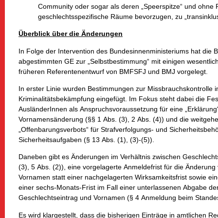
Community oder sogar als deren „Speerspitze“ und ohne R
geschlechtsspezifische Räume bevorzugen, zu „transinklus
Überblick über die Änderungen
In Folge der Intervention des Bundesinnenministeriums hat die 
abgestimmten GE zur „Selbstbestimmung“ mit einigen wesentli
früheren Referentenentwurf von BMFSFJ und BMJ vorgelegt.
In erster Linie wurden Bestimmungen zur Missbrauchskontrolle
Kriminalitätsbekämpfung eingefügt. Im Fokus steht dabei die Fe
AusländerInnen als Anspruchsvoraussetzung für eine „Erklärun
Vornamensänderung (§§ 1 Abs. (3), 2 Abs. (4)) und die weitgeh
„Offenbarungsverbots“ für Strafverfolgungs- und Sicherheitsbehö
Sicherheitsaufgaben (§ 13 Abs. (1), (3)-(5)).
Daneben gibt es Änderungen im Verhältnis zwischen Geschlecht
(3), 5 Abs. (2)), eine vorgelagerte Anmeldefrist für die Änderun
Vornamen statt einer nachgelagerten Wirksamkeitsfrist sowie ei
einer sechs-Monats-Frist im Fall einer unterlassenen Abgabe de
Geschlechtseintrag und Vornamen (§ 4 Anmeldung beim Stande
Es wird klargestellt, dass die bisherigen Einträge in amtlichen R