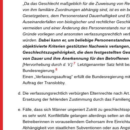
„
Da das Geschlecht maßgeblich für die Zuweisung von Rec
von ihm familiäre Zuordnungen abhängig sind, ist es ein b
Gesetzgebers, dem Personenstand Dauerhaftigkeit und Eind
Auseinanderfallen von biologischer und rechtlicher Geschl
vermeiden und einer Änderung des Personenstands nur st
Gründe vorliegen und ansonsten verfassungsrechtlich ve
würden.
Dabei kann er, um beliebige Personenstandsw
objektivierte Kriterien gestützten Nachweis verlange
Geschlechtszugehörigkeit, die dem festgestellten Ges
von Dauer und ihre Anerkennung für den Betroffenen v
7
[Hervorhebung durch d. V.].
Letztgenannter Satz fehlt b
8
Bundesregierung.
Einen „Verfassungsauftrag“ erfüllt die Bundesregierung mi
Auftrag der Translobby.
Die verfassungsrechtlich verbürgten Elternrechte nach Ar
Ersetzung der fehlenden Zustimmung durch das Familienge
F
älle, dass sich Männer ungeniert Zutritt zu geschlechtss
es sehr wohl. Konfliktfälle gelangen allerdings selten an die
Betreiberinnen in vorauseilendem Gehorsam ihre Einrich
Abhängigkeit von staatlichen Subventionen oder aus Angst