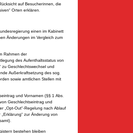
ücksicht auf Besucherinnen, die
iven“ Orten erkläre
n.
Bundesregierung einen im Kabinett
chen Änderungen im Vergleich zum
 im Rahmen der
stlegung des Aufenthaltsstatus von
g“ zu Geschlechtswechsel und
ende Außerkraftsetzung des sog.
rden sowie amtlichen Stellen mit
seintrag und Vornamen (§§ 1 Abs.
g von Geschlechtseintrag und
ner „Opt-Out“-Regelung nach Ablauf
r „Erklärung“ zur Änderung von
samt).
egistern bestehen bleiben