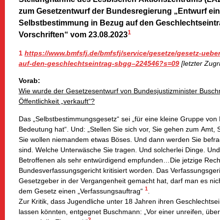
zum Gesetzentwurf der Bundesregierung „Entwurf ein
Selbstbestimmung in Bezug auf den Geschlechtseintr
1
Vorschriften“ vom 23.08.2023
1
https://www.bmfsfj.de/bmfsfj/service/gesetze/gesetz-ueb
auf-den-geschlechtseintrag-sbgg–224546?s=09
[letzter Zugri
Vorab:
Wie wurde der Gesetzesentwurf von Bundesjustizminister Buschm
Öffentlichkeit „verkauft“?
Das „Selbstbestimmungsgesetz“ sei „für eine kleine Gruppe von
Bedeutung hat“. Und: „Stellen Sie sich vor, Sie gehen zum Amt, S
Sie wollen niemandem etwas Böses. Und dann werden Sie befrag
sind. Welche Unterwäsche Sie tragen. Und solcherlei Dinge. Un
Betroffenen als sehr entwürdigend empfunden…Die jetzige Rech
Bundesverfassungsgericht kritisiert worden. Das Verfassungsgeri
Gesetzgeber in der Vergangenheit gemacht hat, darf man es nich
1
dem Gesetz einen „Verfassungsauftrag“
.
Zur Kritik, dass Jugendliche unter 18 Jahren ihren Geschlechtse
lassen könnten, entgegnet Buschmann: „Vor einer unreifen, über
2