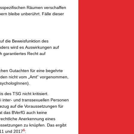
tsspezifischen Räumen verschaffen
rn bleibe unberührt. Fälle dieser
uf die Beweisfunktion des
nders wird es Auswirkungen auf
 garantiertes Recht auf
chen Gutachten für eine begehrte
rden nicht vom „Amt“ vorgenommen,
PsychologInnen).
 des TSG nicht kritisiert.
 inter- und transsexuellen Personen
 Bezug auf die Voraussetzungen für
t das BVerfG auch keine
rechtliche Anerkennung eines
ssetzungen zu knüpfen. Das ergibt
6
011 und 2017
: