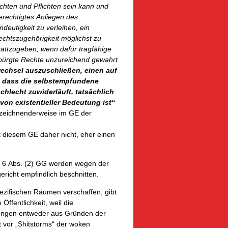
hten und Pflichten sein kann und
erechtigtes Anliegen des
eutigkeit zu verleihen, ein
echtszugehörigkeit möglichst zu
attzugeben, wenn dafür tragfähige
rbürgte Rechte unzureichend gewahrt
echsel auszuschließen, einen auf
n, dass die selbstempfundene
chlecht zuwiderläuft, tatsächlich
on existentieller Bedeutung ist“
ezeichnenderweise im GE der
t diesem GE daher nicht, eher einen
t. 6 Abs. (2) GG werden wegen der
richt empfindlich beschnitten.
pezifischen Räumen verschaffen, gibt
 Öffentlichkeit, weil die
tungen entweder aus Gründen der
 vor „Shitstorms“ der woken