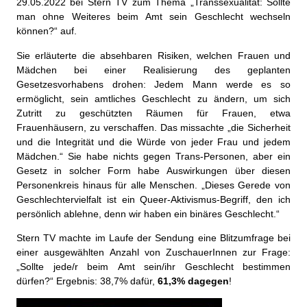
29.05.2022 bei Stern TV zum Thema „Transsexualität: Sollte
man ohne Weiteres beim Amt sein Geschlecht wechseln
können?“ auf.
Sie erläuterte die absehbaren Risiken, welchen Frauen und
Mädchen bei einer Realisierung des geplanten
Gesetzesvorhabens drohen: Jedem Mann werde es so
ermöglicht, sein amtliches Geschlecht zu ändern, um sich
Zutritt zu geschützten Räumen für Frauen, etwa
Frauenhäusern, zu verschaffen. Das missachte „die Sicherheit
und die Integrität und die Würde von jeder Frau und jedem
Mädchen.“ Sie habe nichts gegen Trans-Personen, aber ein
Gesetz in solcher Form habe Auswirkungen über diesen
Personenkreis hinaus für alle Menschen. „Dieses Gerede von
Geschlechtervielfalt ist ein Queer-Aktivismus-Begriff, den ich
persönlich ablehne, denn wir haben ein binäres Geschlecht.“
Stern TV machte im Laufe der Sendung eine Blitzumfrage bei
einer ausgewählten Anzahl von ZuschauerInnen zur Frage:
„Sollte jede/r beim Amt sein/ihr Geschlecht bestimmen
dürfen?“ Ergebnis: 38,7% dafür,
61,3% dagegen
!